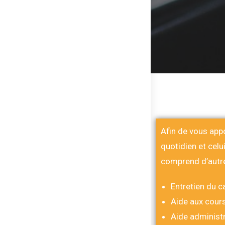
Afin de vous app
quotidien et celu
comprend d’autre
Entretien du c
Aide aux cour
Aide administr