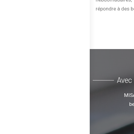
répondre à des b
Avec 
MISA
be