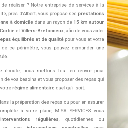
 de réaliser ? Notre entreprise de services à la
te, près d’Albert, vous propose ses
prestations
onne à domicile
dans un rayon de
15 km autour
Corbie
et
Villers-Bretonneux
, afin de vous aider
epas équilibrés et de qualité
pour vous et votre
à de ce périmètre, vous pouvez demander une
sée.
re écoute, nous mettons tout en œuvre pour
n de vos besoins et vous proposer des repas qui
 votre
régime alimentaire
quel qu’il soit.
dans la préparation des repas ou pour en assurer
 complète à votre place, MISA SERVICES vous
s
interventions régulières
, quotidiennes ou
s, ou des
interventions ponctuelles
, pour