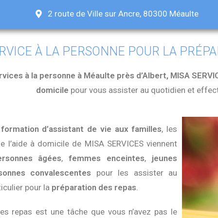
2 route de Ville sur Ancre, 80300 Méaulte
RVICE À LA PERSONNE POUR LA PRÉPA
rvices à la personne à Méaulte près d’Albert, MISA SERV
domicile
pour vous assister au quotidien et effec
e
formation d’assistant de vie aux familles
, les
de l’aide à domicile de MISA SERVICES viennent
ersonnes âgées
,
femmes enceintes
,
jeunes
sonnes convalescentes
pour les assister au
iculier pour la
préparation des repas
.
des repas est une tâche que vous n’avez pas le